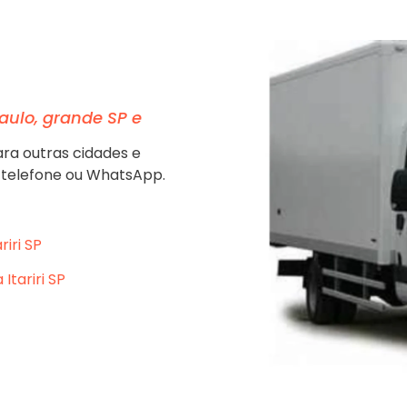
aulo, grande SP e
ra outras cidades e
 telefone ou WhatsApp.
riri SP
Itariri SP