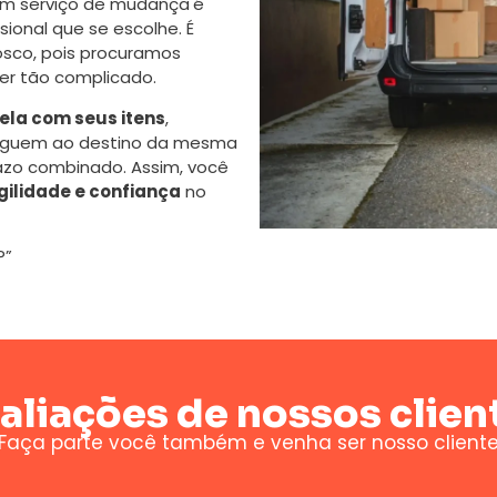
m serviço de mudança
é
onal que se escolhe. É
sco, pois procuramos
er tão complicado.
la com seus itens
,
eguem ao destino da mesma
azo combinado. Assim, você
gilidade e confiança
no
P”
aliações de nossos clien
Faça parte você também e venha ser nosso client