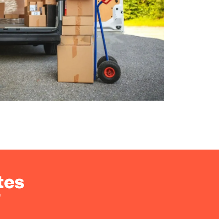
tes
e