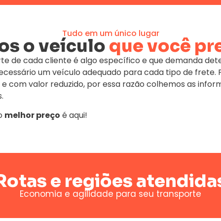
Tudo em um único lugar
s o veículo
que você pr
te de cada cliente é algo específico e que demanda de
 necessário um veículo adequado para cada tipo de fret
 e com valor reduzido, por essa razão colhemos as infor
.
o
melhor preço
é aqui!
Rotas e regiões atendida
Economia e agilidade para seu transporte