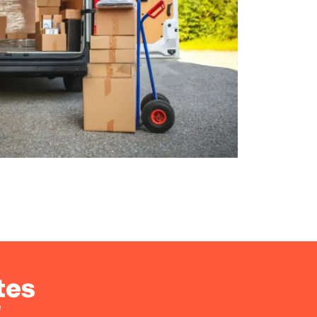
tes
e