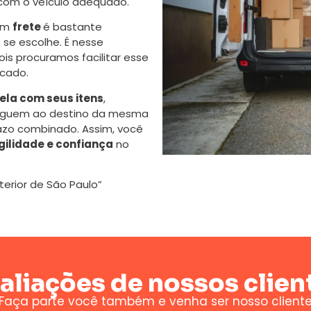
 com o veículo adequado.
 um
frete
é bastante
se escolhe. É nesse
s procuramos facilitar esse
cado.
la com seus itens
,
eguem ao destino da mesma
azo combinado. Assim, você
gilidade e confiança
no
nterior de São Paulo”
aliações de nossos clien
Faça parte você também e venha ser nosso client