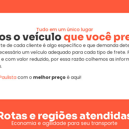
Tudo em um único lugar
s o veículo
que você pr
te de cada cliente é algo específico e que demanda de
 necessário um veículo adequado para cada tipo de fret
 e com valor reduzido, por essa razão colhemos as infor
.
Paulista
com o
melhor preço
é aqui!
Rotas e regiões atendida
Economia e agilidade para seu transporte