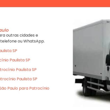
aulo
ra outras cidades e
 telefone ou WhatsApp.
ulista SP
ínio Paulista SP
rocínio Paulista SP
trocínio Paulista SP
São Paulo para Patrocínio