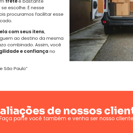
 um
frete
é bastante
se escolhe. É nesse
s procuramos facilitar esse
cado.
la com seus itens
,
eguem ao destino da mesma
azo combinado. Assim, você
gilidade e confiança
no
de São Paulo”
aliações de nossos clien
Faça parte você também e venha ser nosso client