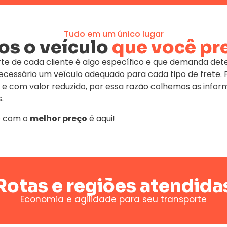
Tudo em um único lugar
s o veículo
que você pr
te de cada cliente é algo específico e que demanda de
 necessário um veículo adequado para cada tipo de fret
 e com valor reduzido, por essa razão colhemos as infor
.
e
com o
melhor preço
é aqui!
Rotas e regiões atendida
Economia e agilidade para seu transporte