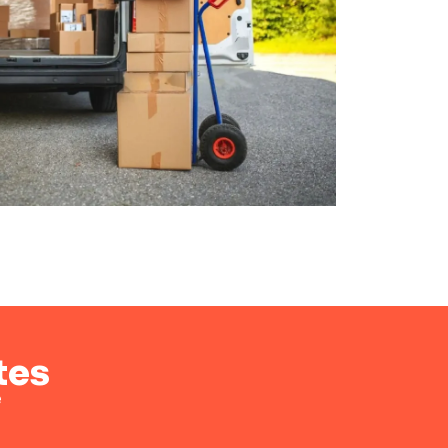
tes
e