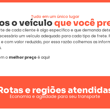
Tudo em um único lugar
s o veículo
que você pr
te de cada cliente é algo específico e que demanda de
 necessário um veículo adequado para cada tipo de fret
 e com valor reduzido, por essa razão colhemos as infor
.
om o
melhor preço
é aqui!
Rotas e regiões atendida
Economia e agilidade para seu transporte