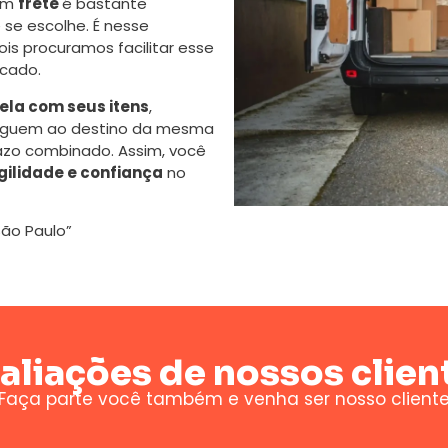
 um
frete
é bastante
se escolhe. É nesse
s procuramos facilitar esse
cado.
la com seus itens
,
eguem ao destino da mesma
azo combinado. Assim, você
gilidade e confiança
no
São Paulo”
aliações de nossos clien
Faça parte você também e venha ser nosso client