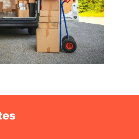
tes
e