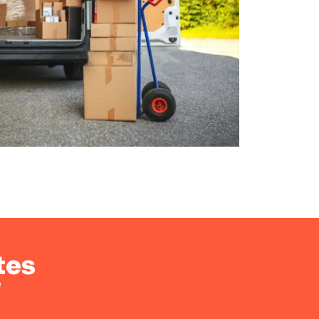
tes
e