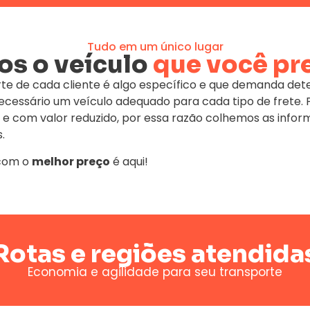
Tudo em um único lugar
s o veículo
que você pr
te de cada cliente é algo específico e que demanda de
 necessário um veículo adequado para cada tipo de fret
 e com valor reduzido, por essa razão colhemos as infor
.
om o
melhor preço
é aqui!
Rotas e regiões atendida
Economia e agilidade para seu transporte