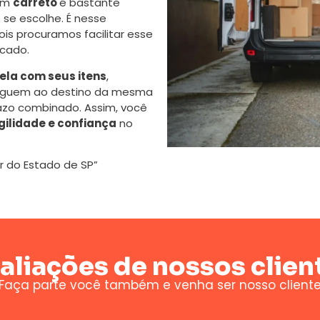
 um
carreto
é bastante
se escolhe. É nesse
s procuramos facilitar esse
cado.
la com seus itens
,
eguem ao destino da mesma
azo combinado. Assim, você
gilidade e confiança
no
r do Estado de SP”
aliações de nossos clien
Faça parte você também e venha ser nosso client