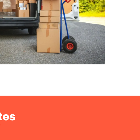
tes
e