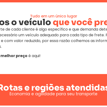
Tudo em um único lugar
s o veículo
que você pr
te de cada cliente é algo específico e que demanda de
 necessário um veículo adequado para cada tipo de fret
 e com valor reduzido, por essa razão colhemos as infor
.
o
melhor preço
é aqui!
Rotas e regiões atendida
Economia e agilidade para seu transporte