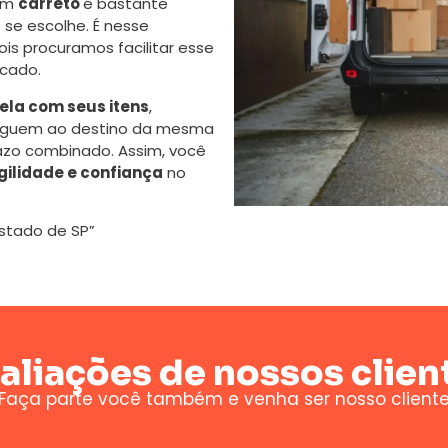
 um
carreto
é bastante
se escolhe. É nesse
s procuramos facilitar esse
cado.
la com seus itens
,
eguem ao destino da mesma
azo combinado. Assim, você
gilidade e confiança
no
Estado de SP”
aliações de nossos clien
Faça parte você também e venha ser nosso client