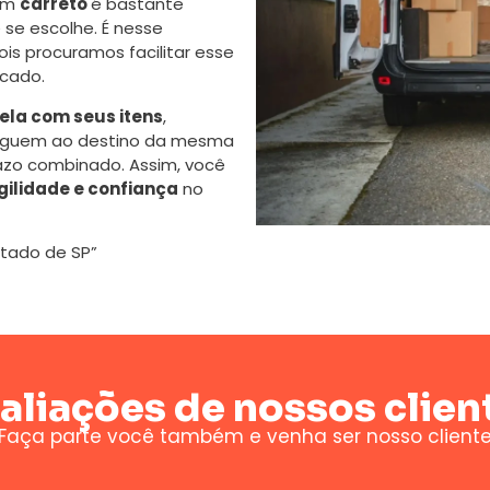
 um
carreto
é bastante
se escolhe. É nesse
s procuramos facilitar esse
cado.
la com seus itens
,
eguem ao destino da mesma
azo combinado. Assim, você
gilidade e confiança
no
stado de SP”
aliações de nossos clien
Faça parte você também e venha ser nosso client