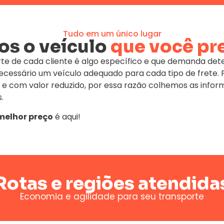
Tudo em um único lugar
s o veículo
que você pr
te de cada cliente é algo específico e que demanda de
 necessário um veículo adequado para cada tipo de fret
 e com valor reduzido, por essa razão colhemos as infor
.
melhor preço
é aqui!
Rotas e regiões atendida
Economia e agilidade para seu transporte