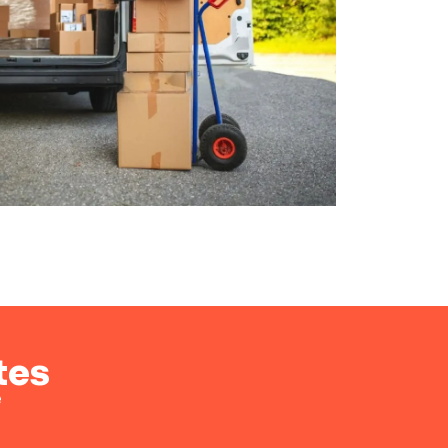
tes
e